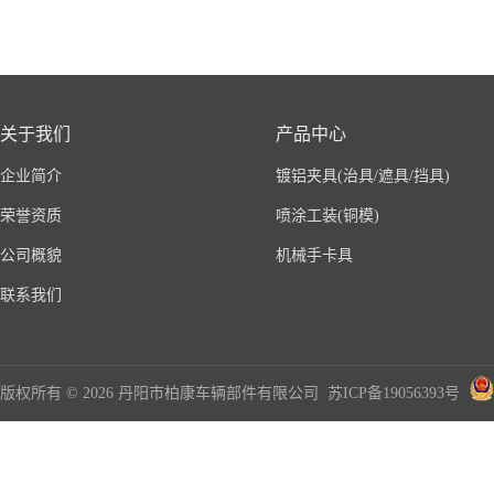
关于我们
产品中心
企业简介
镀铝夹具(治具/遮具/挡具)
荣誉资质
喷涂工装(铜模)
公司概貌
机械手卡具
联系我们
版权所有 © 2026 丹阳市柏康车辆部件有限公司
苏ICP备19056393号