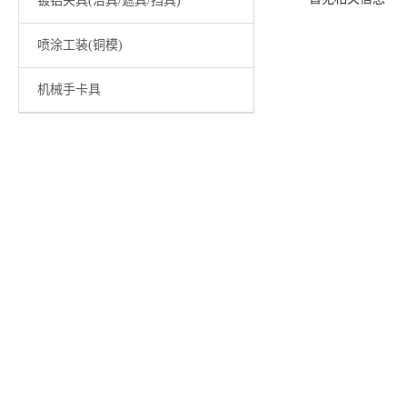
镀铝夹具(治具/遮具/挡具)
喷涂工装(铜模)
机械手卡具