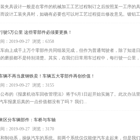
工装夹具设计一般是在零件的机械加工工艺过程制订之后按照某一工序的
而设计工装夹具时，如确有必要也可以对工艺过程提出修改意见。镀铝工装
辆行驶5万公里 这些零部件必须要更换！
：2019-09-27 浏览：6358
汽车由上成千上万个零部件共同组装完成，但作为普通驾驶者，除了知道
的磨损都不是特别清楚。其实，在我们日常用车过程中，每行驶一公里，车
废车辆不再当废钢铁卖！车辆五大零部件再创价值！
：2019-09-27 浏览：3155
公布的《报废机动车回收管理法》将于6月1日起开始实施了。此次办法
 汽车报废后真的一点价值都没有了吗？ 我们...
何来区分车辆部件：车桥与车轴
：2019-09-27 浏览：3170
系和制动系，操纵汽车的系统。前两个系统仅仅能使汽车走起来，但是我