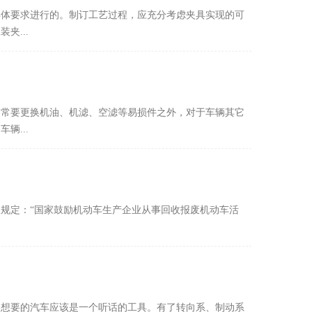
具体要求进行的。制订工艺过程，应充分考虑夹具实现的可
夹...
日常要更换机油、机滤、空滤等易损件之外，对于车辆其它
辆...
里规定：“国家鼓励机动车生产企业从事回收报废机动车活
们想要的汽车应该是一个听话的工具。有了转向系、制动系