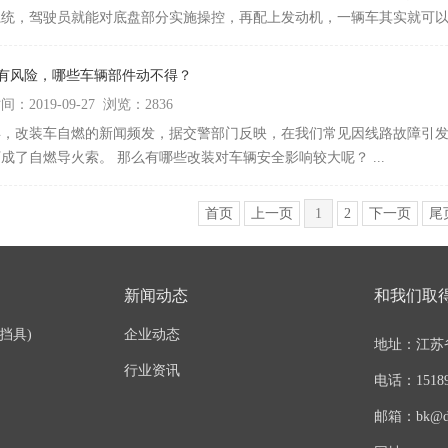
统，驾驶员就能对底盘部分实施操控，再配上发动机，一辆车其实就可以跑
装有风险，哪些车辆部件动不得？
：2019-09-27 浏览：2836
年，改装车自燃的新闻频发，据交警部门反映，在我们常见因线路故障引
成了自燃导火索。 那么有哪些改装对车辆安全影响较大呢？ ...
首页
上一页
1
2
下一页
尾
新闻动态
和我们取
挡具)
企业动态
地址：江苏
行业资讯
电话：15189
邮箱：bk@dy