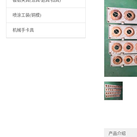
镀铝夹具(治具/遮具/挡具)
喷涂工装(铜模)
机械手卡具
产品介绍