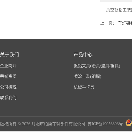
真空镀铝工装
上一页：
车灯镀
关于我们
产品中心
企业简介
镀铝夹具(治具/遮具/挡具)
荣誉资质
喷涂工装(铜模)
公司概貌
机械手卡具
联系我们
版权所有 © 2026 丹阳市柏康车辆部件有限公司
苏ICP备19056393号